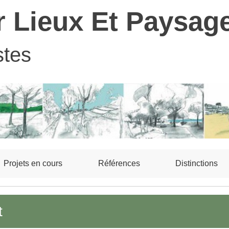
r Lieux Et Paysag
stes
Projets en cours
Références
Distinctions
t