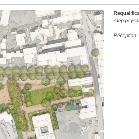
Requalifica
Alep paysa
Réception: